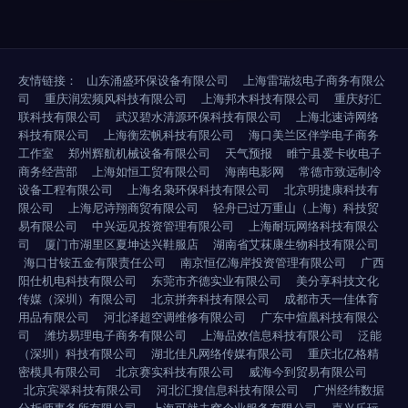
友情链接：
山东涌盛环保设备有限公司
上海雷瑞炫电子商务有限公
司
重庆润宏频风科技有限公司
上海邦木科技有限公司
重庆好汇
联科技有限公司
武汉碧水清源环保科技有限公司
上海北速诗网络
科技有限公司
上海衡宏帆科技有限公司
海口美兰区伴学电子商务
工作室
郑州辉航机械设备有限公司
天气预报
睢宁县爱卡收电子
商务经营部
上海如恒工贸有限公司
海南电影网
常德市致远制冷
设备工程有限公司
上海名枭环保科技有限公司
北京明捷康科技有
限公司
上海尼诗翔商贸有限公司
轻舟已过万重山（上海）科技贸
易有限公司
中兴远见投资管理有限公司
上海耐玩网络科技有限公
司
厦门市湖里区夏坤达兴鞋服店
湖南省艾菻康生物科技有限公司
海口甘铵五金有限责任公司
南京恒亿海岸投资管理有限公司
广西
阳仕机电科技有限公司
东莞市齐德实业有限公司
美分享科技文化
传媒（深圳）有限公司
北京拼奔科技有限公司
成都市天一佳体育
用品有限公司
河北泽超空调维修有限公司
广东中煊凰科技有限公
司
潍坊易理电子商务有限公司
上海品效信息科技有限公司
泛能
（深圳）科技有限公司
湖北佳凡网络传媒有限公司
重庆北亿格精
密模具有限公司
北京赛实科技有限公司
威海今到贸易有限公司
北京宾翠科技有限公司
河北汇搜信息科技有限公司
广州经纬数据